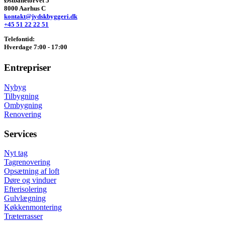
Østbanetorvet 5
8000 Aarhus C
kontakt@jydskbyggeri.dk
+45 51 22 22 51
Telefontid:
Hverdage 7:00 - 17:00
Entrepriser
Nybyg
Tilbygning
Ombygning
Renovering
Services
Nyt tag
Tagrenovering
Opsætning af loft
Døre og vinduer
Efterisolering
Gulvlægning
Køkkenmontering
Træterrasser