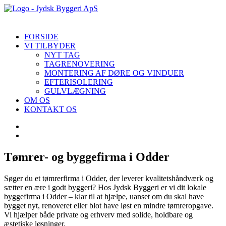
FORSIDE
VI TILBYDER
NYT TAG
TAGRENOVERING
MONTERING AF DØRE OG VINDUER
EFTERISOLERING
GULVLÆGNING
OM OS
KONTAKT OS
Tømrer- og byggefirma i Odder
Søger du et tømrerfirma i Odder, der leverer kvalitetshåndværk og
sætter en ære i godt byggeri? Hos Jydsk Byggeri er vi dit lokale
byggefirma i Odder – klar til at hjælpe, uanset om du skal have
bygget nyt, renoveret eller blot have løst en mindre tømreropgave.
Vi hjælper både private og erhverv med solide, holdbare og
æstetiske løsninger.