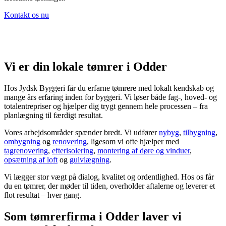
Kontakt os nu
Vi er din lokale tømrer i Odder
Hos Jydsk Byggeri får du erfarne tømrere med lokalt kendskab og
mange års erfaring inden for byggeri. Vi løser både fag-, hoved- og
totalentrepriser og hjælper dig trygt gennem hele processen – fra
planlægning til færdigt resultat.
Vores arbejdsområder spænder bredt. Vi udfører
nybyg
,
tilbygning
,
ombygning
og
renovering
, ligesom vi ofte hjælper med
tagrenovering
,
efterisolering
,
montering af døre og vinduer
,
opsætning af loft
og
gulvlægning
.
Vi lægger stor vægt på dialog, kvalitet og ordentlighed. Hos os får
du en tømrer, der møder til tiden, overholder aftalerne og leverer et
flot resultat – hver gang.
Som tømrerfirma i Odder laver vi