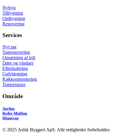
Nybyg
Tilbygning
Ombygning
Renovering
Services
Nyt tag
Tagrenovering
Opsætning af loft
Døre og vinduer
Efterisolering
Gulvlægning
Køkkenmontering
Træterrasser
Område
Aarhus
Beder-Malling
Hinnerup
© 2025 Jydsk Byggeri ApS. Alle rettigheder forbeholdes.