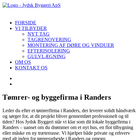
FORSIDE
VI TILBYDER
NYT TAG
TAGRENOVERING
MONTERING AF DØRE OG VINDUER
EFTERISOLERING
GULVLÆGNING
OM OS
KONTAKT OS
Tømrer- og byggefirma i Randers
Leder du efter et tømrerfirma i Randers, der leverer solidt håndværk
og sørger for, at dit projekt bliver gennemført professionelt og til
tiden? Hos Jydsk Byggeri står vi klar som dit lokale byggefirma i
Randers – uanset om du drømmer om et nyt hus, en flot tilbygning
eller måske en ny træterrasse. Vi hjælper både private og erhverv
med alt inden for tømrerarbejde i Randers og omegn.