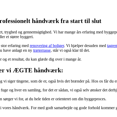
ofessionelt håndværk fra start til slut
tet, tryghed og gennemsigtighed. Vi har mange års erfaring med byggepro
er et større byggeri.
r stor erfaring med
renovering af boliger
. Vi hjælper desuden med
tagre
du have anlagt en ny
træterrasse
, står vi også klar til det.
 og et resultat, du kan glæde dig over i mange år.
ver vi ÆGTE håndværk:
 vi siger tingene, som de er, også hvis det brænder på. Hos os får du en 
uge og hver en samling, for det er sådan, vi også selv ønsker det der
sørger vi for, at du hele tiden er orienteret om din byggeproces.
 i vores håndværk. For med godt samarbejde og gode forhold kommer go