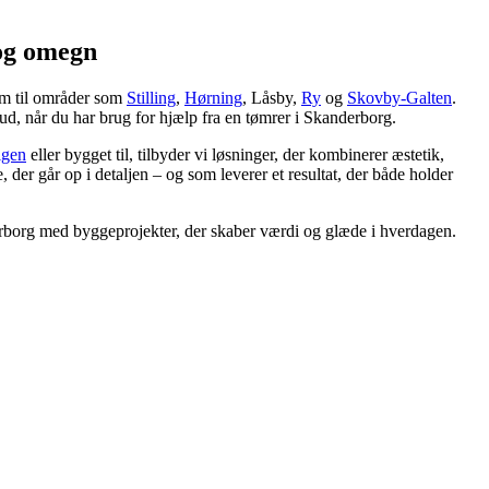
og omegn
um til områder som
Stilling
,
Hørning
, Låsby,
Ry
og
Skovby-Galten
.
 ud, når du har brug for hjælp fra en tømrer i Skanderborg.
igen
eller bygget til, tilbyder vi løsninger, der kombinerer æstetik,
der går op i detaljen – og som leverer et resultat, der både holder
erborg med byggeprojekter, der skaber værdi og glæde i hverdagen.