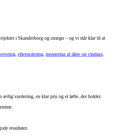
jekter i Skanderborg og omegn – og vi står klar til at
novering
,
efterisolering
,
montering af døre og vinduer
,
ærlig vurdering, en klar pris og et løfte, der holder.
hjemme.
de resultater.