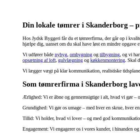
Din lokale tømrer i Skanderborg – pr
Hos Jydsk Byggeri får du et tømrerfirma, der går op i kvali
hjælpe dig, uanset om du skal have løst en mindre opgave ell
Vi udfører både
nybyg
,
ombygning
og
tilbygning
, og vi ha
opsætning af loft
,
gulvlægning
og
køkkenmontering
. Skal 
Vi lægger vægt på klar kommunikation, realistiske tidsplaner
Som tømrerfirma i Skanderborg la
Ærlighed: Vi er åbne og gennemsigtige i alt, hvad vi gør – og
Grundighed: Vi gør os umage – med hver en skrue, hver en f
Tillid: Vi holder, hvad vi lover – og med god kommunikation 
Engagement: Vi engagerer os i vores kunder, i hinanden og