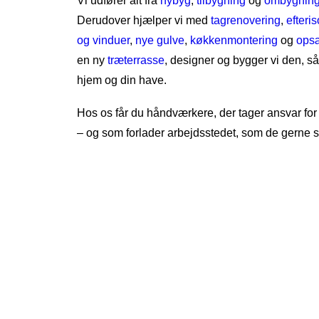
Vi udfører alt fra
nybyg
,
tilbygning
og
ombygnin
Derudover hjælper vi med
tagrenovering
,
efteris
og vinduer
,
nye gulve
,
køkkenmontering
og
opsæ
en ny
træterrasse
, designer og bygger vi den, så 
hjem og din have.
Hos os får du håndværkere, der tager ansvar for
– og som forlader arbejdsstedet, som de gerne se