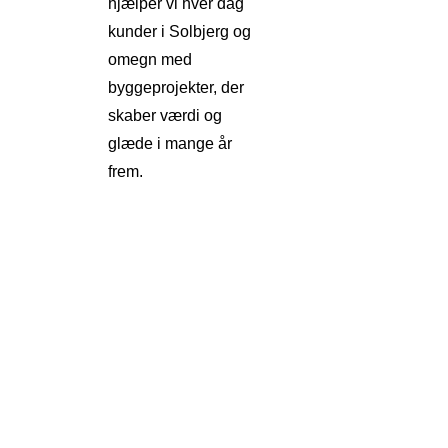
hjælper vi hver dag
kunder i Solbjerg og
omegn med
byggeprojekter, der
skaber værdi og
glæde i mange år
frem.