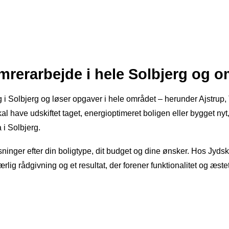
ømrerarbejde i hele Solbjerg og 
 i Solbjerg og løser opgaver i hele området – herunder Ajstrup, 
l have udskiftet taget, energioptimeret boligen eller bygget nyt
 i Solbjerg.
øsninger efter din boligtype, dit budget og dine ønsker. Hos Jyds
lig rådgivning og et resultat, der forener funktionalitet og æstet