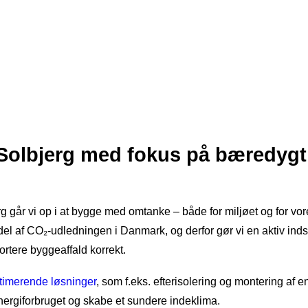
 Solbjerg med fokus på bæredyg
 går vi op i at bygge med omtanke – både for miljøet og for vore
 del af CO₂-udledningen i Danmark, og derfor gør vi en aktiv inds
rtere byggeaffald korrekt.
timerende løsninger
, som f.eks. efterisolering og montering af e
nergiforbruget og skabe et sundere indeklima.