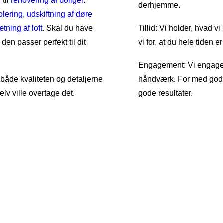
g
til
renovering af boliger
.
derhjemme.
olering
,
udskiftning af døre
tning af loft
. Skal du have
Tillid: Vi holder, hvad 
den passer perfekt til dit
vi for, at du hele tiden 
Engagement: Vi engagere
 både kvaliteten og detaljerne
håndværk. For med god
lv ville overtage det.
gode resultater.